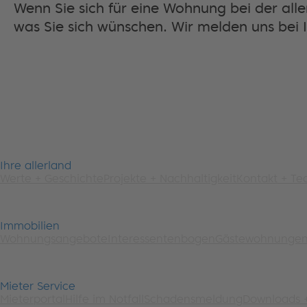
Wenn Sie sich für eine Wohnung bei der aller
was Sie sich wünschen. Wir melden uns bei 
Ihre allerland
Werte + Geschichte
Projekte + Nachhaltigkeit
Kontakt + T
Immobilien
Wohnungsangebote
Interessentenbogen
Gästewohnunge
Mieter Service
Mieterportal
Hilfe im Notfall
Schadensmeldung
Downloads 