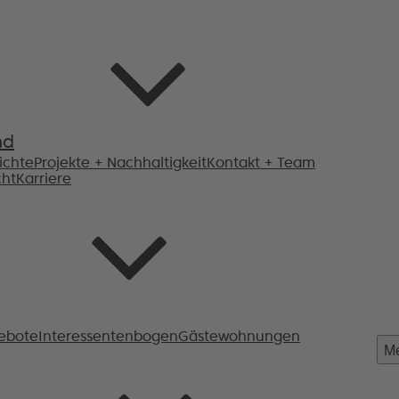
nd
ichte
Projekte + Nachhaltigkeit
Kontakt + Team
cht
Karriere
ebote
Interessentenbogen
Gästewohnungen
M