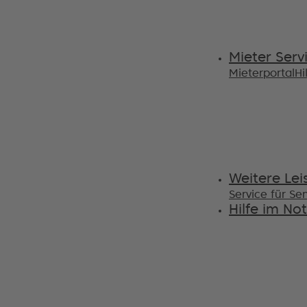
Mieter Serv
Mieterportal
Hi
Weitere Lei
Service für Se
Hilfe im Not