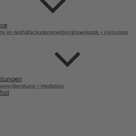
ice
lfe im Notfall
Schadensmeldung
Downloads + Formulare
stungen
nioren
Beratung + Mediation
fall