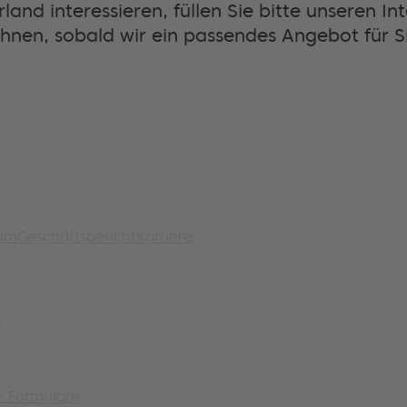
land interessieren, füllen Sie bitte unseren I
Ihnen, sobald wir ein passendes Angebot für S
eam
Geschäftsbericht
Karriere
n
+ Formulare