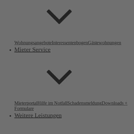
Wohnungsangebote
Interessentenbogen
Gästewohnungen
Mieter Service
Mieterportal
Hilfe im Notfall
Schadensmeldung
Downloads +
Formulare
Weitere Leistungen