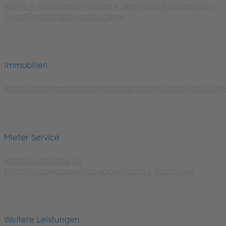
Werte + Geschichte
Projekte + Nachhaltigkeit
Kontakt +
Team
Geschäftsbericht
Karriere
Immobilien
Wohnungsangebote
Interessentenbogen
Gästewohnung
Mieter Service
Mieterportal
Hilfe im
Notfall
Schadensmeldung
Downloads + Formulare
Weitere Leistungen