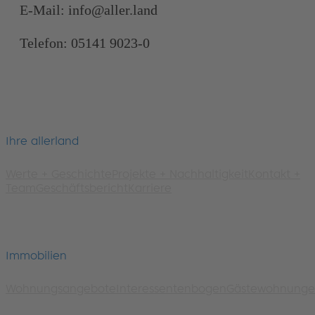
E-Mail: info@aller.land
Telefon: 05141 9023-0
Ihre allerland
Werte + Geschichte
Projekte + Nachhaltigkeit
Kontakt +
Team
Geschäftsbericht
Karriere
Immobilien
Wohnungsangebote
Interessentenbogen
Gästewohnung