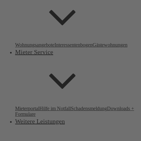
Wohnungsangebote
Interessentenbogen
Gästewohnungen
Mieter Service
Mieterportal
Hilfe im Notfall
Schadensmeldung
Downloads +
Formulare
Weitere Leistungen