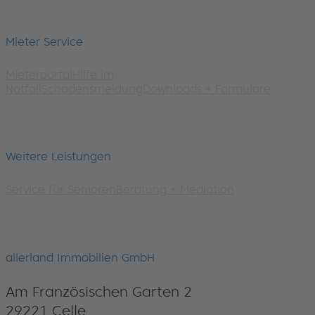
Mieter Service
Mieterportal
Hilfe im
Notfall
Schadensmeldung
Downloads + Formulare
Weitere Leistungen
Service für Senioren
Beratung + Mediation
allerland Immobilien GmbH
Am Französischen Garten 2
29221 Celle